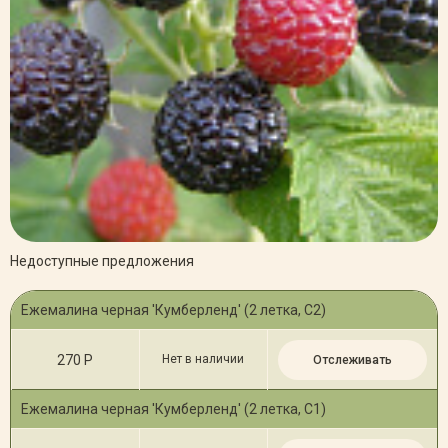
Недоступные предложения
Ежемалина черная 'Кумберленд' (2 летка, C2)
270 Р
Нет в наличии
Отслеживать
Ежемалина черная 'Кумберленд' (2 летка, С1)