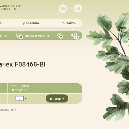
н-Сб
9:00-19:00
Вс
9:00-16:00
а
Доставка
Контакты
бинет
Товаров в корзине
0
0
0
ачек F08468-BI
Количество
е
в покупке
-
+
В корзину
ециалистами