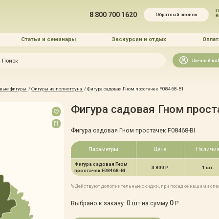
П
8 800 700 1620
Обратный звонок
Статьи и семинары
Экскурсии и отдых
Оплат
Искать
Личный ка
зайн
вые фигуры
/
Фигуры из полистоуна
/
Фигура садовая Гном простачек F08468-BI
и озеленение
Фигура садовая Гном прост
Фигура садовая Гном простачек F08468-BI
Параметры
Цена
Наличи
Фигура садовая Гном
 услуг
3 800 Р
1 шт.
простачек F08468-BI
% Действуют дополнительные скидки, при посадке нашими сп
0
0
Выбрано к заказу:
шт на сумму
Р