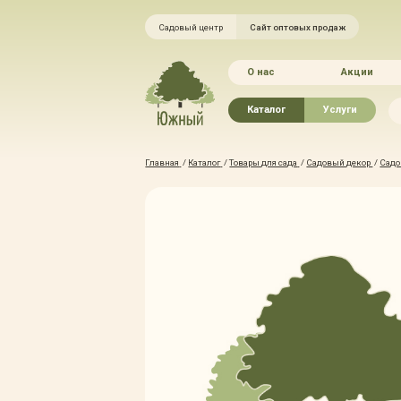
Садовый центр
Сайт оптовых продаж
О нас
Акции
Каталог
Услуги
Рассада овощей
Ландшафтный ди
Главная
/
Каталог
/
Товары для сада
/
Садовый декор
/
Садо
Хвойные растения
Благоустройство 
Плодово-ягодные растения
Зелёный доктор
Лиственные растения
Зимние услуги
Цветы
Уход за садом
Водные растения
Портфолио
Растения вертикального
Прайс-листы
озеленения
Правила оказания
Формованные растения
Доставка
Экостория
Оплата
Товары для сада
Гарантии
Грунты, удобрения, отсыпка
Автополив