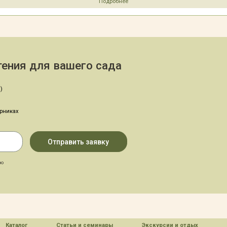
Подробнее
ения для вашего сада
)
арниках
аю
Каталог
Статьи и семинары
Экскурсии и отдых