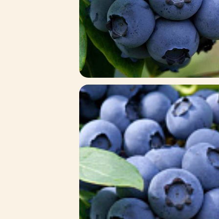
Зимние товары
Крупномеры
Консультации специалистов
Полезная литература
Прайс-листы
Системы скидок, программы
лояльности
Доставка
Оплата
Полезные советы
Возврат и замена