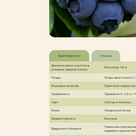
Характеристики
Отзывы
Диаметр кроны и высота в
Высота до 1,8 м.
условиях средней полосы
Плоды
Ягоды весят около 2 г
Вкусовые качества
Приятный сладко-кис
Урожайность
Урожайность- 4,5 кг. 
Свет
Солнце и полутень.
Влага
Умеренный полив.
Морозостойкость
Высокая.
Главными сортовыми 
Вредители и болезни
морозам и мучнистой 