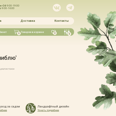
н-Сб
9:00-19:00
Вс
9:00-16:00
а
Доставка
Контакты
бинет
Товаров в корзине
0
0
0
либлю'
ециалистами
 уход за садом
Ландшафтный дизайн
робнее
Узнать подробнее