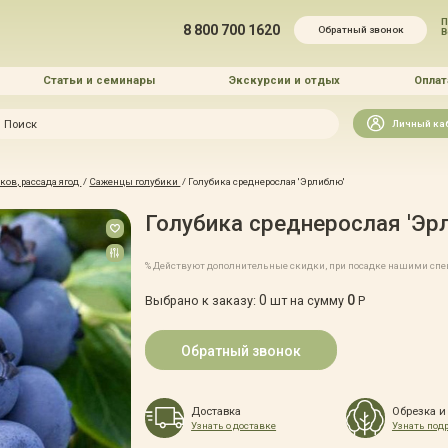
П
8 800 700 1620
Обратный звонок
Статьи и семинары
Экскурсии и отдых
Оплат
Искать
Личный ка
зайн
ов, рассада ягод
/
Саженцы голубики
/
Голубика среднерослая 'Эрлиблю'
и озеленение
Голубика среднерослая 'Эр
% Действуют дополнительные скидки, при посадке нашими сп
0
0
Выбрано к заказу:
шт на сумму
Р
 услуг
Обратный звонок
Доставка
Обрезка и
Узнать о доставке
Узнать под