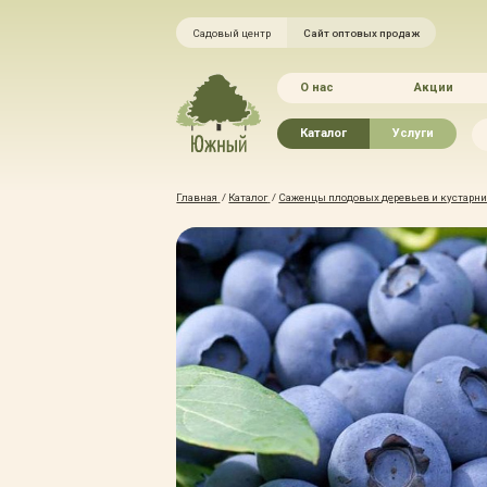
Садовый центр
Сайт оптовых продаж
О нас
Акции
Каталог
Услуги
Рассада овощей
Ландшафтный ди
Главная
/
Каталог
/
Саженцы плодовых деревьев и кустарник
Хвойные растения
Благоустройство 
Плодово-ягодные растения
Зелёный доктор
Лиственные растения
Зимние услуги
Цветы
Уход за садом
Водные растения
Портфолио
Растения вертикального
Прайс-листы
озеленения
Правила оказания
Формованные растения
Доставка
Экостория
Оплата
Товары для сада
Гарантии
Грунты, удобрения, отсыпка
Автополив