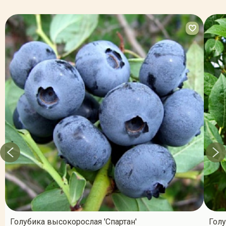
Голубика высокорослая 'Спартан'
Голу