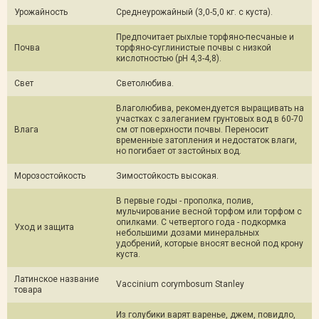
Урожайность
Среднеурожайный (3,0-5,0 кг. с куста).
Предпочитает рыхлые торфяно-песчаные и
Почва
торфяно-суглинистые почвы с низкой
кислотностью (рН 4,3-4,8).
Свет
Светолюбива.
Влаголюбива, рекомендуется выращивать на
участках с залеганием грунтовых вод в 60-70
Влага
см от поверхности почвы. Переносит
временные затопления и недостаток влаги,
но погибает от застойных вод.
Морозостойкость
Зимостойкость высокая.
В первые годы - прополка, полив,
мульчирование весной торфом или торфом с
опилками. С четвертого года - подкормка
Уход и защита
небольшими дозами минеральных
удобрений, которые вносят весной под крону
куста.
Латинское название
Vaccinium corymbosum Stanley
товара
Из голубики варят варенье, джем, повидло,