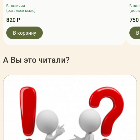
В наличии
В нал
(осталось мало)
(дост
820 Р
750
В корзину
В
А Вы это читали?