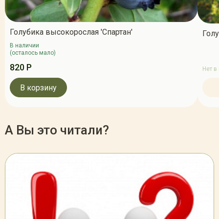
Голубика высокорослая 'Спартан'
Голу
В наличии
(осталось мало)
820 Р
Нет в
В корзину
А Вы это читали?