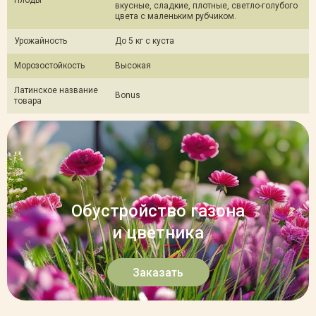
Плоды
вкусные, сладкие, плотные, светло-голубого
цвета с маленьким рубчиком.
Урожайность
До 5 кг с куста
Морозостойкость
Высокая
Латинское название
Bonus
товара
Обустройство газона
и цветника
Заказать