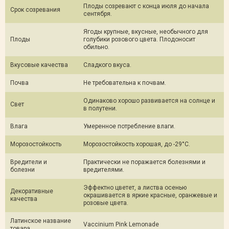
Плоды созревают с конца июля до начала
Срок созревания
сентября.
Ягоды крупные, вкусные, необычного для
Плоды
голубики розового цвета. Плодоносит
обильно.
Вкусовые качества
Сладкого вкуса.
Почва
Не требовательна к почвам.
Одинаково хорошо развивается на солнце и
Свет
в полутени.
Влага
Умеренное потребление влаги.
Морозостойкость
Морозостойкость хорошая, до -29°C.
Вредители и
Практически не поражается болезнями и
болезни
вредителями.
Эффектно цветет, а листва осенью
Декоративные
окрашивается в яркие красные, оранжевые и
качества
розовые цвета.
Латинское название
Vaccinium Pink Lemonade
товара