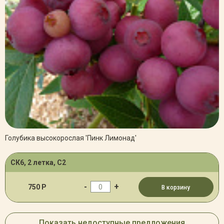
Голубика высокорослая 'Пинк Лимонад'
СК6, 2 летка, С2
-
+
750 Р
В корзину
Показать недоступные предложения