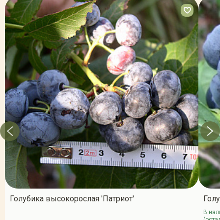
Голубика высокорослая 'Патриот'
Голу
В нал
(оста