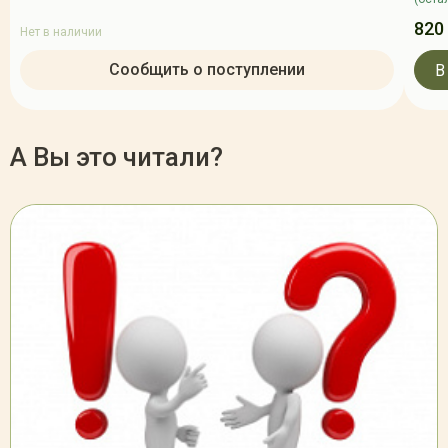
820
Нет в наличии
Сообщить о поступлении
В
А Вы это читали?