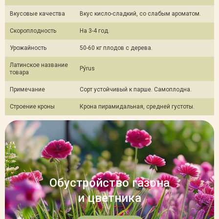
Вкусовые качества
Вкус кисло-сладкий, со слабым ароматом.
Скороплодность
На 3-4 год.
Урожайность
50-60 кг плодов с дерева.
Латинское название
Pýrus
товара
Примечание
Сорт устойчивый к парше. Самоплодна.
Строение кроны
Крона пирамидальная, средней густоты.
Обустройство газона
и цветника