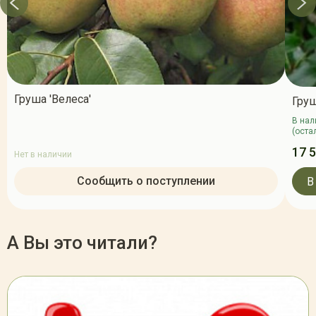
Груша 'Велеса'
Груш
В нал
(оста
17 
Нет в наличии
Сообщить о поступлении
В
А Вы это читали?