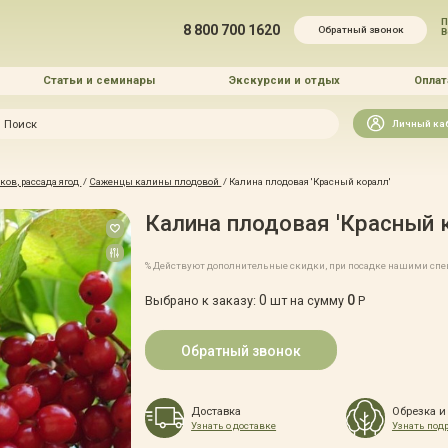
П
8 800 700 1620
Обратный звонок
Статьи и семинары
Экскурсии и отдых
Оплат
Искать
Личный ка
зайн
ов, рассада ягод
/
Саженцы калины плодовой
/
Калина плодовая 'Красный коралл'
и озеленение
Калина плодовая 'Красный 
% Действуют дополнительные скидки, при посадке нашими сп
0
0
Выбрано к заказу:
шт на сумму
Р
 услуг
Обратный звонок
Доставка
Обрезка и
Узнать о доставке
Узнать под