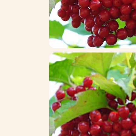
Зимние товары
Крупномеры
Консультации специалистов
Полезная литература
Прайс-листы
Системы скидок, программы
лояльности
Доставка
Оплата
Полезные советы
Возврат и замена