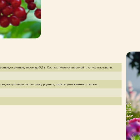
асные, округлые, весом до 0,9 г. Сорт отличается высокой плотностью кисти.
очве, но лучше растет на плодородных, хорошо увлажненных почвах.