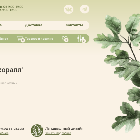
н-Сб
9:00-19:00
Вс
9:00-16:00
а
Доставка
Контакты
бинет
Товаров в корзине
0
0
0
коралл'
ециалистами
 уход за садом
Ландшафтный дизайн
робнее
Узнать подробнее