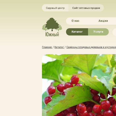
Садовый центр
Сайт оптовых продаж
О нас
Акции
Каталог
Услуги
Рассада овощей
Ландшафтный ди
Главная
/
Каталог
/
Саженцы плодовых деревьев и кустарник
Хвойные растения
Благоустройство 
Плодово-ягодные растения
Зелёный доктор
Лиственные растения
Зимние услуги
Цветы
Уход за садом
Водные растения
Портфолио
Растения вертикального
Прайс-листы
озеленения
Правила оказания
Формованные растения
Доставка
Экостория
Оплата
Товары для сада
Гарантии
Грунты, удобрения, отсыпка
Автополив