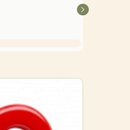
Калина обыкновенная 'Розе
В наличии
(осталось мало)
1 300 Р