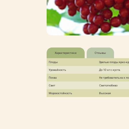
Характеристики
Отзывы
Плоды
Зрелые плоды ярко-кр
Урожайность
До 10 кг с куста.
Почва
Не требовательна к п
Свет
Светолюбиво
Морозостойкость
Высокая