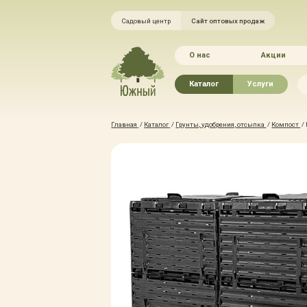
Садовый центр
Сайт оптовых продаж
О нас
Акции
Каталог
Услуги
Рассада овощей
Ландшафтный ди
Главная
/
Каталог
/
Грунты, удобрения, отсыпка
/
Компост
/
Хвойные растения
Благоустройство 
Плодово-ягодные растения
Зелёный доктор
Лиственные растения
Зимние услуги
Цветы
Уход за садом
Водные растения
Портфолио
Растения вертикального
Прайс-листы
озеленения
Правила оказания
Формованные растения
Доставка
Экостория
Оплата
Товары для сада
Гарантии
Грунты, удобрения, отсыпка
Автополив