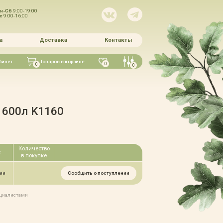
н-Сб
9:00-19:00
Вс
9:00-16:00
а
Доставка
Контакты
бинет
Товаров в корзине
0
0
0
 600л K1160
Количество
е
в покупке
Сообщить о поступлении
чии
ециалистами