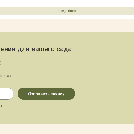
Подробнее
ения для вашего сада
)
арниках
аю