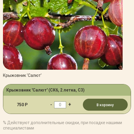
Крыжовник 'Салют'
Крыжовник 'Салют' (СК6, 2 летка, С3)
-
+
750 Р
В корзину
% Действуют дополнительные скидки, при посадке нашими
специалистами