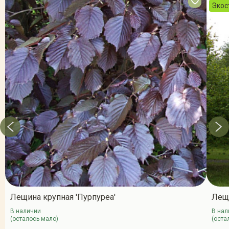
Экос
Лещина крупная 'Пурпуреа'
Лещ
В наличии
В нал
(осталось мало)
(оста