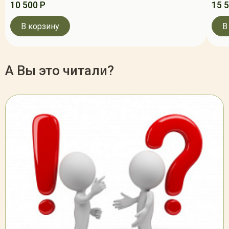
10 500 Р
15 
В корзину
В
А Вы это читали?