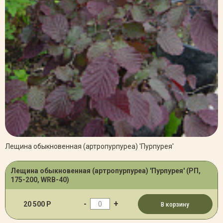
Лещина обыкновенная (артропурпуреа) 'Пурпурея'
Лещина обыкновенная (артропурпуреа) 'Пурпурея' (РП,
175-200, WRB-40)
-
+
20 500 Р
В корзину