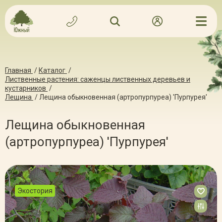
Главная
/
Каталог
/
Лиственные растения: саженцы лиственных деревьев и
кустарников
/
Лещина
/
Лещина обыкновенная (артропурпуреа) 'Пурпурея'
Лещина обыкновенная
(артропурпуреа) 'Пурпурея'
Экостория