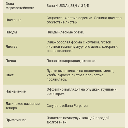
Зона
Зона 4 USDA (-28,9 / -34,4)
морозостойкости
Соцветия - желтые сережки. Лещина цветет в
Цветение
отсутствие листвы
Плоды
Плоды - лесные орехи.
Сильнорослая форма с крупной, густой
Листва
листвой темно-пурпурного цвета, которая к
осени зеленеет.
Почва
Почва плодородная, влажная.
Лучше высаживать на солнечном месте,
Свет
чтобы окраска листьев полностью
проявилась.
Эффектно выглядит на опушках, группами,
Назначение
солитером.
Латинское название
Corylus avellana Purpurea
товара
Является почвоулучшающей породой.
Примечание
Долговечен.