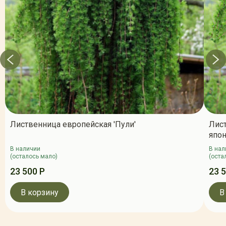
Лиственница европейская 'Пули'
Лис
япон
В наличии
В нал
(осталось мало)
(оста
23 500 Р
23 
В корзину
В