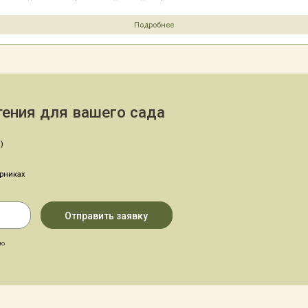
Подробнее
ения для вашего сада
)
арниках
аю