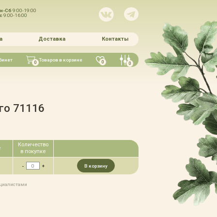
н-Сб
9:00-19:00
Вс
9:00-16:00
а
Доставка
Контакты
бинет
Товаров в корзине
0
0
0
го 71116
Количество
е
в покупке
-
+
В корзину
ециалистами