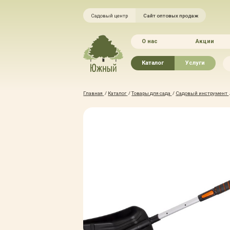
Садовый центр
Сайт оптовых продаж
О нас
Акции
Каталог
Услуги
Рассада овощей
Ландшафтный ди
Главная
/
Каталог
/
Товары для сада
/
Садовый инструмент
Хвойные растения
Благоустройство 
Плодово-ягодные растения
Зелёный доктор
Лиственные растения
Зимние услуги
Цветы
Уход за садом
Водные растения
Портфолио
Растения вертикального
Прайс-листы
озеленения
Правила оказания
Формованные растения
Доставка
Экостория
Оплата
Товары для сада
Гарантии
Грунты, удобрения, отсыпка
Автополив