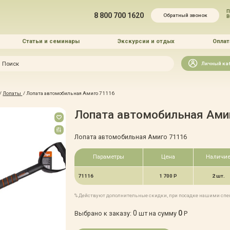
П
8 800 700 1620
Обратный звонок
Статьи и семинары
Экскурсии и отдых
Оплат
Искать
Личный ка
зайн
/
Лопаты
/
Лопата автомобильная Амиго 71116
и озеленение
Лопата автомобильная Ами
Лопата автомобильная Амиго 71116
Параметры
Цена
Наличи
 услуг
71116
1 700 Р
2 шт.
% Действуют дополнительные скидки, при посадке нашими сп
0
0
Выбрано к заказу:
шт на сумму
Р