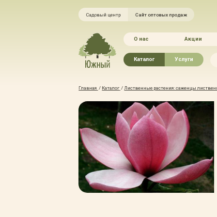
Садовый центр
Сайт оптовых продаж
О нас
Акции
Каталог
Услуги
Рассада овощей
Ландшафтный ди
Главная
/
Каталог
/
Лиственные растения: саженцы листвен
Хвойные растения
Благоустройство 
Плодово-ягодные растения
Зелёный доктор
Лиственные растения
Зимние услуги
Цветы
Уход за садом
Водные растения
Портфолио
Растения вертикального
Прайс-листы
озеленения
Правила оказания
Формованные растения
Доставка
Экостория
Оплата
Товары для сада
Гарантии
Грунты, удобрения, отсыпка
Автополив