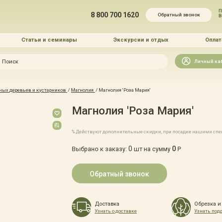
П
8 800 700 1620
Обратный звонок
Статьи и семинары
Экскурсии и отдых
Оплат
Искать
Личный ка
зайн
ных деревьев и кустарников
/
Магнолия
/
Магнолия 'Роза Мария'
и озеленение
Магнолия 'Роза Мария'
% Действуют дополнительные скидки, при посадке нашими сп
0
0
Выбрано к заказу:
шт на сумму
Р
 услуг
Обратный звонок
Доставка
Обрезка и
Узнать о доставке
Узнать под