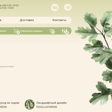
н-Сб
9:00-19:00
Вс
9:00-16:00
а
Доставка
Контакты
бинет
Товаров в корзине
0
0
0
ециалистами
 уход за садом
Ландшафтный дизайн
робнее
Узнать подробнее