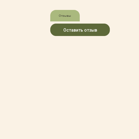
Зимние товары
Крупномеры
Отзывы
Консультации специалистов
Полезная литература
Оставить отзыв
Прайс-листы
Системы скидок, программы
лояльности
Доставка
Оплата
Полезные советы
Возврат и замена