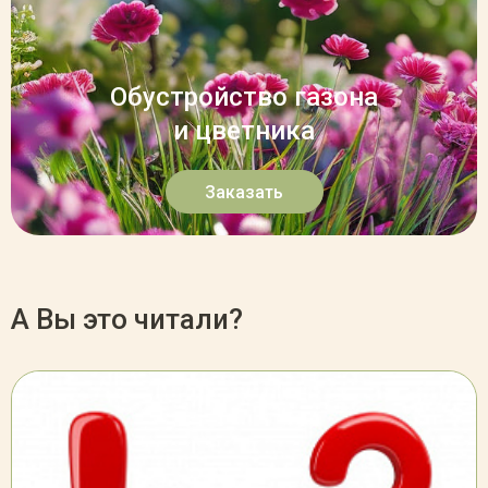
Обустройство газона
и цветника
Заказать
А Вы это читали?