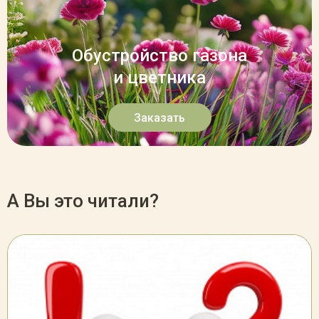
Обустройство газона
и цветника
Заказать
А Вы это читали?