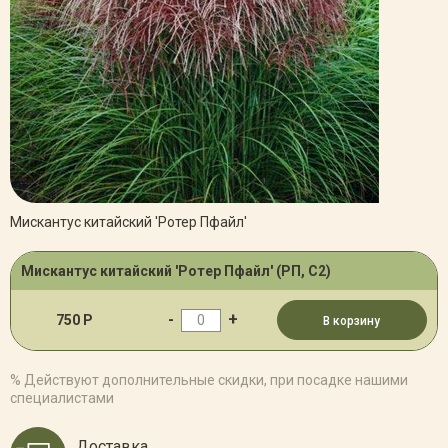
Мискантус китайский 'Ротер Пфайл'
Мискантус китайский 'Ротер Пфайл' (РП, С2)
-
+
750 Р
В корзину
% Действуют дополнительные скидки, при посадке нашими
специалистами
Доставка