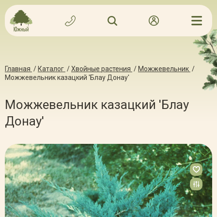
Главная
/
Каталог
/
Хвойные растения
/
Можжевельник
/
Можжевельник казацкий 'Блау Донау'
Можжевельник казацкий 'Блау
Донау'