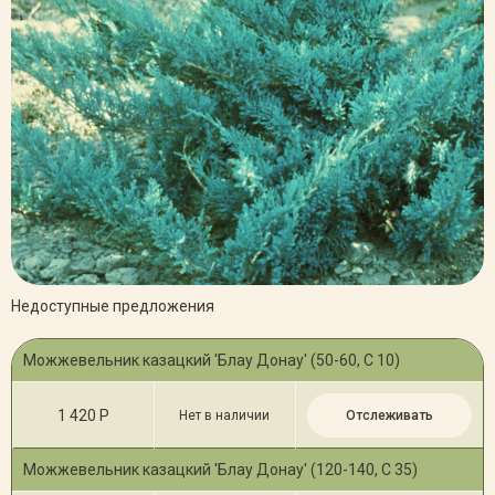
Недоступные предложения
Можжевельник казацкий 'Блау Донау' (50-60, С 10)
1 420 Р
Нет в наличии
Отслеживать
Можжевельник казацкий 'Блау Донау' (120-140, С 35)