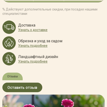
Можжевельник казацкий 'Блау Донау' (40-50)
% Действуют дополнительные скидки, при посадке нашими
специалистами
460 Р
Нет в наличии
Отслеживать
Доставка
Можжевельник казацкий 'Блау Донау' (50-60, С 15)
Узнать о доставке
Обрезка и уход за садом
1 200 Р
Нет в наличии
Отслеживать
Узнать подробнее
Можжевельник казацкий 'Блау Донау' (20-30, С1)
Ландшафтный дизайн
Узнать подробнее
280 Р
Нет в наличии
Отслеживать
Отзывы
Оставить отзыв