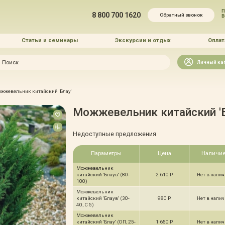
П
8 800 700 1620
Обратный звонок
Статьи и семинары
Экскурсии и отдых
Оплат
Искать
Личный ка
зайн
жжевельник китайский 'Блау'
и озеленение
Можжевельник китайский 'Б
Недоступные предложения
Параметры
Цена
Наличи
Можжевельник
 услуг
китайский 'Блаув' (80-
2 610 Р
Нет в нали
100)
Можжевельник
китайский 'Блаув' (30-
980 Р
Нет в нали
40, С 5)
Можжевельник
китайский 'Блау' (ОП, 25-
1 650 Р
Нет в нали