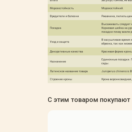
Влага
Засухоустойчив, не в
Морозостойкость
Морозостойкий.
Вредители и болезни
Ржавчина, пилильщик
Высаживать следует н
Посадка
Корневая шейка на ур
посадки почву возле 
В засушливое время 
Уход и защита
обрезка, так как мож
Декоративные качества
Красивая форма крон
Одиночные посадки. Г
Назначение
сады.
Латинское название товара
Juniperus chinensis 
Строение кроны
Крона воронковидная
С этим товаром покупают