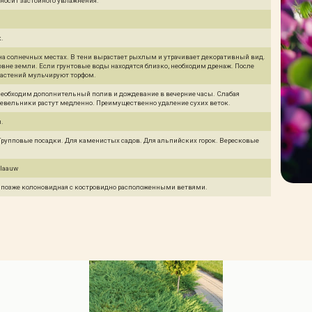
ыносит застойного увлажнения.
.
а солнечных местах. В тени вырастает рыхлым и утрачивает декоративный вид.
овне земли. Если грунтовые воды находятся близко, необходим дренаж. После
растений мульчируют торфом.
необходим дополнительный полив и дождевание в вечерние часы. Слабая
жевельники растут медленно. Преимущественно удаление сухих веток.
ы.
рупповые посадки. Для каменистых садов. Для альпийских горок. Вересковые
Blaauw
, позже колоновидная с костровидно расположенными ветвями.