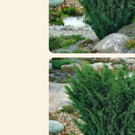
Зимние товары
Крупномеры
Консультации специалистов
Полезная литература
Прайс-листы
Системы скидок, программы
лояльности
Доставка
Оплата
Полезные советы
Возврат и замена