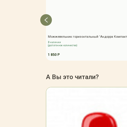
Можжевельник горизонтальный 'Андорра Компакт
В наличии
(достаточное количество)
1 850 Р
А Вы это читали?