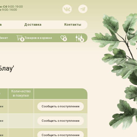
н-Сб
9:00-19:00
Вс
9:00-16:00
а
Доставка
Контакты
бинет
Товаров в корзине
0
0
0
лау'
Количество
е
в покупке
Сообщить о поступлении
чии
Сообщить о поступлении
чии
Сообщить о поступлении
чии