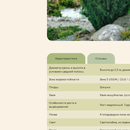
Характеристики
Отзывы
Диаметр кроны и высота в
Высота до 2,5 м, диам
условиях средней полосы
Зона морозостойкости
Зона 5 USDA ( -23,4 / -
Плоды
Шишки.
Хвоя
Хвоя чешуйчатая, густ
Особенности роста и
Рост медленный. Годо
выращивание
Почва
К плодородию почв не
Свет
Светолюбив, но перен