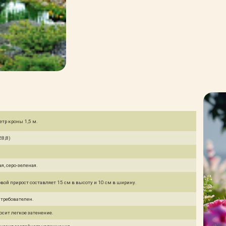
етр кроны 1,5 м.
28,8)
ая, серо-зеленая.
вой прирост составляет 15 см в высоту и 10 см в ширину.
 требователен.
осит легкое затенение.