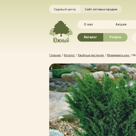
Садовый центр
Сайт оптовых продаж
О нас
Акции
Каталог
Услуги
Рассада овощей
Ландшафтный ди
Главная
/
Каталог
/
Хвойные растения
/
Можжевельник
/
Мо
Хвойные растения
Благоустройство 
Плодово-ягодные растения
Зелёный доктор
Лиственные растения
Зимние услуги
Цветы
Уход за садом
Водные растения
Портфолио
Растения вертикального
Прайс-листы
озеленения
Правила оказания
Формованные растения
Доставка
Экостория
Оплата
Товары для сада
Гарантии
Грунты, удобрения, отсыпка
Автополив