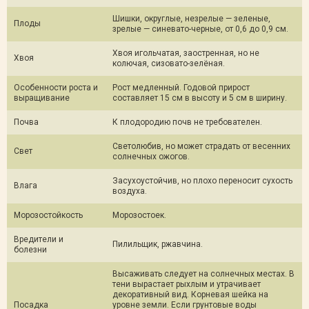
Шишки, округлые, незрелые — зеленые,
Плоды
зрелые — синевато-черные, от 0,6 до 0,9 см.
Хвоя игольчатая, заостренная, но не
Хвоя
колючая, сизовато-зелёная.
Особенности роста и
Рост медленный. Годовой прирост
выращивание
составляет 15 см в высоту и 5 см в ширину.
Почва
К плодородию почв не требователен.
Светолюбив, но может страдать от весенних
Свет
солнечных ожогов.
Засухоустойчив, но плохо переносит сухость
Влага
воздуха.
Морозостойкость
Морозостоек.
Вредители и
Пилильщик, ржавчина.
болезни
Высаживать следует на солнечных местах. В
тени вырастает рыхлым и утрачивает
декоративный вид. Корневая шейка на
Посадка
уровне земли. Если грунтовые воды