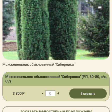
Можжевельник обыкновенный 'Хиберника'
Можжевельник обыкновенный 'Хиберника' (РП, 60-80, н/х,
С7)
-
+
3 800 Р
В корзину
Показать недоступные предложения