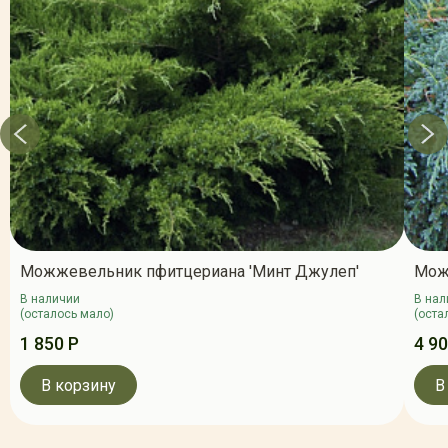
Можжевельник пфитцериана 'Минт Джулеп'
Мож
В наличии
В нал
(осталось мало)
(оста
1 850 Р
4 90
В корзину
В