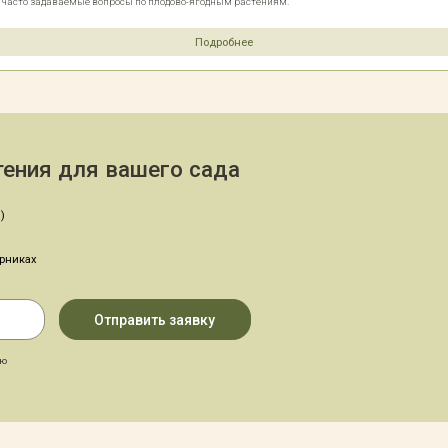
е часто задаваемые вопросы по плодово-ягодным растениям.
Подробнее
ения для вашего сада
)
арниках
аю