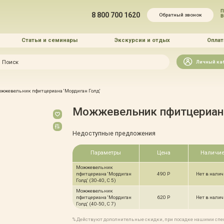
П
8 800 700 1620
Обратный звонок
Статьи и семинары
Экскурсии и отдых
Оплат
Искать
Личный ка
зайн
жжевельник пфитцериана 'Мордиган Голд'
и озеленение
Можжевельник пфитцериана
Недоступные предложения
Параметры
Цена
Наличи
Можжевельник
 услуг
пфитцериана 'Мордиган
490 Р
Нет в нали
Голд' (30-40, С 5)
Можжевельник
пфитцериана 'Мордиган
620 Р
Нет в нали
Голд' (40-50, С 7)
% Действуют дополнительные скидки, при посадке нашими сп