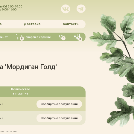
н-Сб
9:00-19:00
Вс
9:00-16:00
а
Доставка
Контакты
бинет
Товаров в корзине
0
0
0
 'Мордиган Голд'
Количество
е
в покупке
Сообщить о поступлении
чии
Сообщить о поступлении
чии
ециалистами