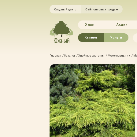
Садовый центр
Сайт оптовых продаж
О нас
Акции
Каталог
Услуги
Рассада овощей
Ландшафтный ди
Главная
/
Каталог
/
Хвойные растения
/
Можжевельник
/
Мо
Хвойные растения
Благоустройство 
Плодово-ягодные растения
Зелёный доктор
Лиственные растения
Зимние услуги
Цветы
Уход за садом
Водные растения
Портфолио
Растения вертикального
Прайс-листы
озеленения
Правила оказания
Формованные растения
Доставка
Экостория
Оплата
Товары для сада
Гарантии
Грунты, удобрения, отсыпка
Автополив