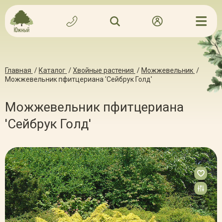
Главная
/
Каталог
/
Хвойные растения
/
Можжевельник
/
Можжевельник пфитцериана 'Сейбрук Голд'
Можжевельник пфитцериана
'Сейбрук Голд'