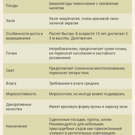
Шишкоягоды темно-синие с сизоватым
Плоды
налетом.
Хвоя чешуйчатая, очень красивой сине-
Хвоя
зеленой окраски.
Особенности роста и
Растет быстро. В возрасте 10 лет достигает 2-
выращивание
3 м высоты. Долговечен.
Нетребователен, предпочитает сухие почвы,
Почва
не переносит засоления и застойного
увлажнения.
Предпочитает солнечное местоположение,
Свет
переносит легкую тень.
Влага
Требования к влаге средние.
Морозостойкость
Морозостоек, но иногда может подмерзать.
Декоративные
Имеет красивую форму кроны и окраску хвои.
качества
Одиночные посадки, группы, аллеи.
Рекомендуется для небольших
Назначение
приусадебных садов как горизонтальный
элемент в растительных композициях.