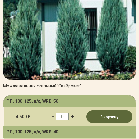
Можжевельник скальный 'Скайрокет'
РП, 100-125, н/х, WRB-50
-
+
4 600 Р
В корзину
РП, 100-125, н/х, WRB-40