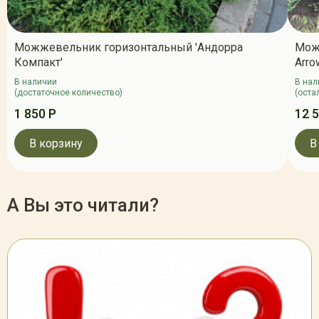
Можжевельник горизонтальный 'Андорра
Мож
Компакт'
Arro
В наличии
В нал
(достаточное количество)
(оста
1 850 Р
12 
В корзину
В
А Вы это читали?