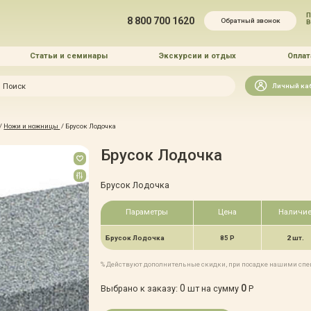
П
8 800 700 1620
Обратный звонок
Статьи и семинары
Экскурсии и отдых
Оплат
Искать
Личный ка
зайн
/
Ножи и ножницы
/
Брусок Лодочка
и озеленение
Брусок Лодочка
Брусок Лодочка
Параметры
Цена
Наличи
 услуг
Брусок Лодочка
85 Р
2 шт.
% Действуют дополнительные скидки, при посадке нашими сп
0
0
Выбрано к заказу:
шт на сумму
Р