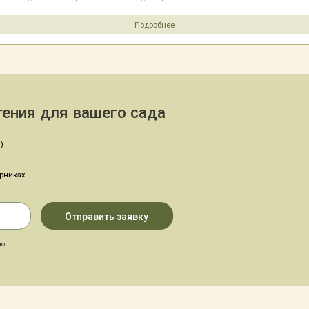
Подробнее
ения для вашего сада
)
арниках
аю