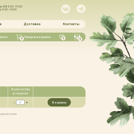
н-Сб
9:00-19:00
Вс
9:00-16:00
а
Доставка
Контакты
бинет
Товаров в корзине
0
0
0
Количество
е
в покупке
-
+
В корзину
ециалистами