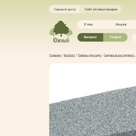
Садовый центр
Сайт оптовых продаж
О нас
Акции
Каталог
Услуги
Рассада овощей
Ландшафтный ди
Главная
/
Каталог
/
Товары для сада
/
Садовый инструмент
Хвойные растения
Благоустройство 
Плодово-ягодные растения
Зелёный доктор
Лиственные растения
Зимние услуги
Цветы
Уход за садом
Водные растения
Портфолио
Растения вертикального
Прайс-листы
озеленения
Правила оказания
Формованные растения
Доставка
Экостория
Оплата
Товары для сада
Гарантии
Грунты, удобрения, отсыпка
Автополив