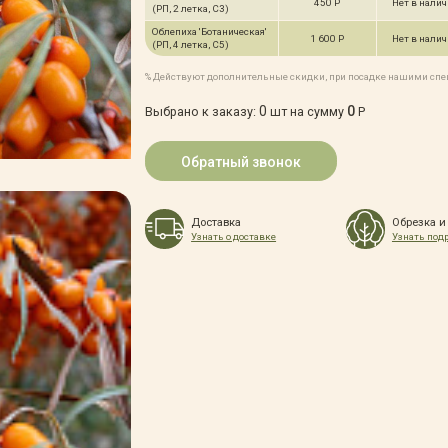
450 Р
Нет в нали
(РП, 2 летка, С3)
Облепиха 'Ботаническая'
1 600 Р
Нет в нали
(РП, 4 летка, С5)
% Действуют дополнительные скидки, при посадке нашими сп
0
0
Выбрано к заказу:
шт на сумму
Р
Обратный звонок
Доставка
Обрезка и
Узнать о доставке
Узнать под