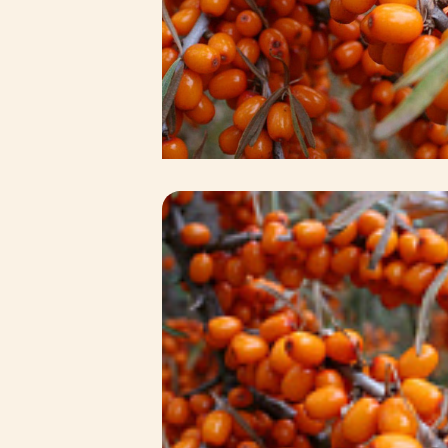
Зимние товары
Крупномеры
Консультации специалистов
Полезная литература
Прайс-листы
Системы скидок, программы
лояльности
Доставка
Оплата
Полезные советы
Возврат и замена