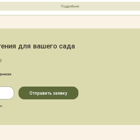
Подробнее
ения для вашего сада
)
арниках
аю