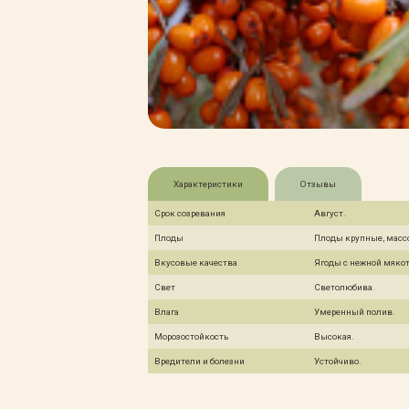
Характеристики
Отзывы
Срок созревания
Август.
Плоды
Плоды крупные, массо
Вкусовые качества
Ягоды с нежной мякот
Свет
Светолюбива.
Влага
Умеренный полив.
Морозостойкость
Высокая.
Вредители и болезни
Устойчиво.