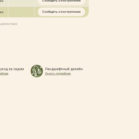
Сообщить о поступлении
чии
Сообщить о поступлении
чии
ециалистами
 уход за садом
Ландшафтный дизайн
робнее
Узнать подробнее