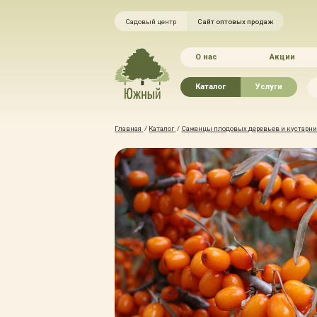
Садовый центр
Сайт оптовых продаж
О нас
Акции
Каталог
Услуги
Рассада овощей
Ландшафтный ди
Главная
/
Каталог
/
Саженцы плодовых деревьев и кустарник
Хвойные растения
Благоустройство 
Плодово-ягодные растения
Зелёный доктор
Лиственные растения
Зимние услуги
Цветы
Уход за садом
Водные растения
Портфолио
Растения вертикального
Прайс-листы
озеленения
Правила оказания
Формованные растения
Доставка
Экостория
Оплата
Товары для сада
Гарантии
Грунты, удобрения, отсыпка
Автополив