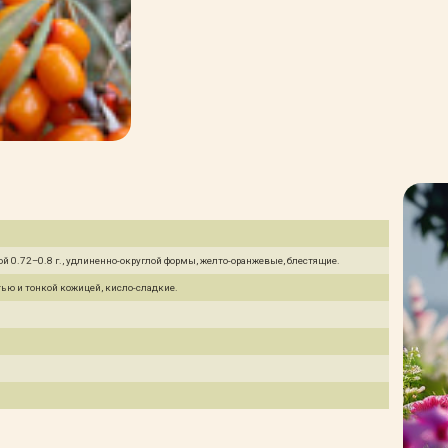
й 0.72–0.8 г., удлиненно-округлой формы, желто-оранжевые, блестящие.
ью и тонкой кожицей, кисло-сладкие.