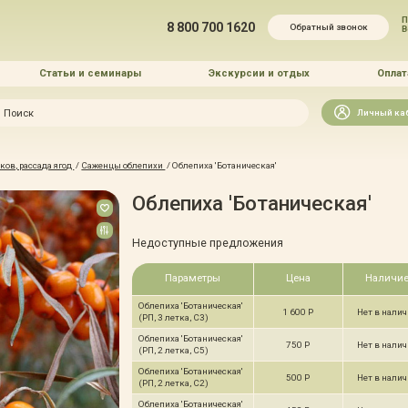
П
8 800 700 1620
Обратный звонок
Статьи и семинары
Экскурсии и отдых
Оплат
Искать
Личный ка
зайн
ов, рассада ягод
/
Саженцы облепихи
/
Облепиха 'Ботаническая'
и озеленение
Облепиха 'Ботаническая'
Недоступные предложения
Параметры
Цена
Наличи
Облепиха 'Ботаническая'
 услуг
1 600 Р
Нет в нали
(РП, 3 летка, С3)
Облепиха 'Ботаническая'
750 Р
Нет в нали
(РП, 2 летка, С5)
Облепиха 'Ботаническая'
500 Р
Нет в нали
(РП, 2 летка, С2)
Облепиха 'Ботаническая'