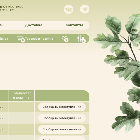
н-Сб
9:00-19:00
Вс
9:00-16:00
а
Доставка
Контакты
бинет
Товаров в корзине
0
0
0
Количество
е
в покупке
Сообщить о поступлении
чии
Сообщить о поступлении
чии
Сообщить о поступлении
чии