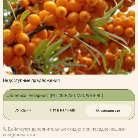
Недоступные предложения
Облепиха 'Янтарная' (РП, 200-250, Mst, WRB-90)
22 850 Р
Нет в наличии
Отслеживать
% Действуют дополнительные скидки, при посадке нашими
специалистами