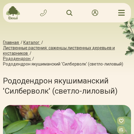
Главная
/
Каталог
/
Лиственные растения: саженцы лиственных деревьев и
кустарников
/
Рододендрон
/
Рододендрон якушиманский 'Силберволк' (светло-лиловый)
Рододендрон якушиманский
'Силберволк' (светло-лиловый)