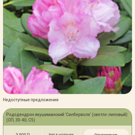
Недоступные предложения
Рододендрон якушиманский 'Силберволк' (светло-лиловый)
(ОП, 30-40, С5)
3 900 Р
Нет в наличии
Отслеживать