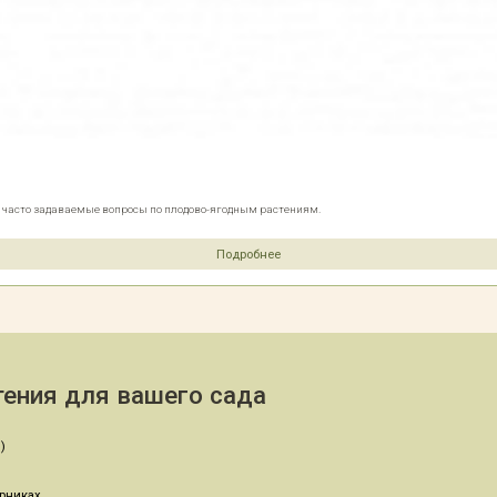
е часто задаваемые вопросы по плодово-ягодным растениям.
Подробнее
ения для вашего сада
)
арниках