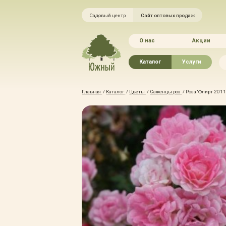
Садовый центр
Сайт оптовых продаж
О нас
Акции
Каталог
Услуги
Рассада овощей
Ландшафтный ди
Главная
/
Каталог
/
Цветы
/
Саженцы роз
/
Роза 'Флирт 2011
Хвойные растения
Благоустройство 
Плодово-ягодные растения
Зелёный доктор
Лиственные растения
Зимние услуги
Цветы
Уход за садом
Водные растения
Портфолио
Растения вертикального
Прайс-листы
озеленения
Правила оказания
Формованные растения
Доставка
Экостория
Оплата
Товары для сада
Гарантии
Грунты, удобрения, отсыпка
Автополив