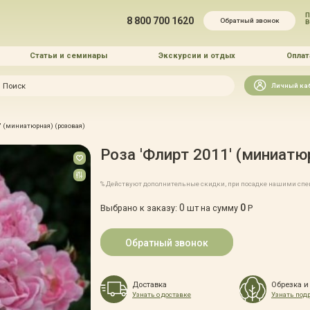
П
8 800 700 1620
Обратный звонок
Статьи и семинары
Экскурсии и отдых
Оплат
Искать
Личный ка
зайн
' (миниатюрная) (розовая)
и озеленение
Роза 'Флирт 2011' (миниатю
% Действуют дополнительные скидки, при посадке нашими сп
0
0
Выбрано к заказу:
шт на сумму
Р
 услуг
Обратный звонок
Доставка
Обрезка и
Узнать о доставке
Узнать под