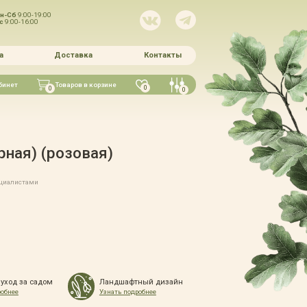
н-Сб
9:00-19:00
Вс
9:00-16:00
а
Доставка
Контакты
бинет
Товаров в корзине
0
0
0
рная) (розовая)
ециалистами
 уход за садом
Ландшафтный дизайн
робнее
Узнать подробнее