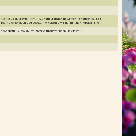
ые с кремовым оттенком и румянцем, появляющимся на лепестках при
м роспуске показывают серединку с желтыми тычинками. Аромата нет.
 плодородные почвы, открытые, проветриваемые участки.