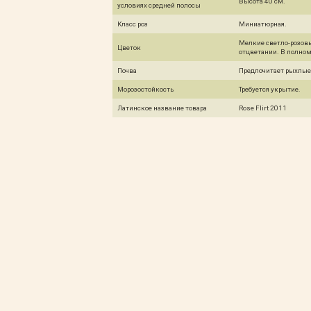
Высота 40 см.
условиях средней полосы
Класс роз
Миниатюрная.
Мелкие светло-розов
Цветок
отцветании. В полно
Почва
Предпочитает рыхлые
Морозостойкость
Требуется укрытие.
Латинское название товара
Rose Flirt 2011