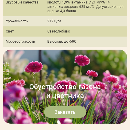
Вкусовые качества
кислоты 1,9%, витамина С 21 мг/%, Р-
активных веществ 625 мг/%. Дегустационная
оценка 4,3 балла.
Урожайность
212 ц/га.
Свет
Светолюбиво
Морозостойкость
Высокая, до -50С
Обустройство газона
и цветника
Заказать