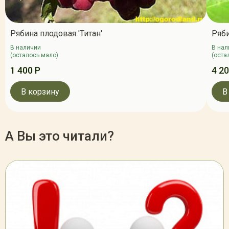
Рябина плодовая 'Титан'
Ряби
В наличии
В нал
(осталось мало)
(оста
1 400 Р
4 20
В корзину
В
А Вы это читали?