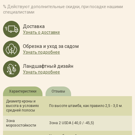
% Действуют дополнительные скидки, при посадке нашими
Рябина обыкновенная 'Пендула' (СП, St200, 14-16)
специалистами
17 000 Р
Нет в наличии
Отслеживать
Доставка
Узнать о доставке
Рябина обыкновенная 'Пендула' (СП, 250-300, 18-20)
Обрезка и уход за садом
Узнать подробнее
24 000 Р
Нет в наличии
Отслеживать
Ландшафтный дизайн
Рябина обыкновенная 'Пендула' (СП, St 220, 16-18)
Узнать подробнее
22 000 Р
Нет в наличии
Отслеживать
Характеристики
Отзывы
Рябина обыкновенная 'Пендула' (СП, St 180-200, 16-18, WRB-
Диаметр кроны и
70)
высота в условиях
По высоте штамба, как правило 2,5 - 3,0 м.
средней полосы
22 000 Р
Нет в наличии
Отслеживать
Зона
Зона 2 USDA (-40,0 / -45,5)
морозостойкости
Рябина обыкновенная 'Пендула' (СП, St 90, С 15)