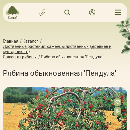
Главная
/
Каталог
/
Лиственные растения: саженцы лиственных деревьев и
кустарников
/
Саженцы рябины
/
Рябина обыкновенная 'Пендула'
Рябина обыкновенная 'Пендула'