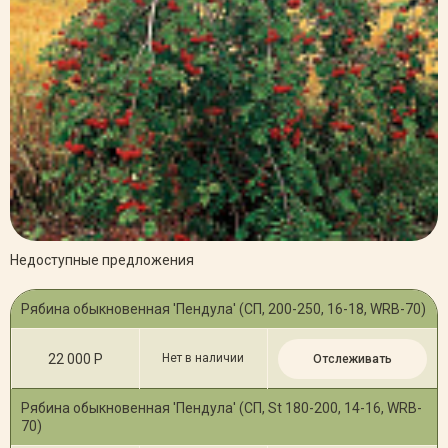
Недоступные предложения
Рябина обыкновенная 'Пендула' (СП, 200-250, 16-18, WRB-70)
22 000 Р
Нет в наличии
Отслеживать
Рябина обыкновенная 'Пендула' (СП, St 180-200, 14-16, WRB-
70)