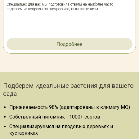
Специально для вас мы подготовила ответы на наиболее часто
Рябина обыкновенная 'Пендула' (СП, St 225, 16-18, WRB-60)
задаваемые вопросы по плодово-ягодным растениям.
17 500 Р
Нет в наличии
Отслеживать
Рябина обыкновенная 'Пендула' (СП , St 225, 18-20, WRB-70)
Подробнее
27 000 Р
Нет в наличии
Отслеживать
СП, St 175, 10-12, WRB-60
Подберем идеальные растения для вашего
29 000 Р
Нет в наличии
Отслеживать
сада
Приживаемость 98% (адаптированы к климату МО)
Собственный питомник - 1000+ сортов
Специализируемся на плодовых деревьях и
кустарниках