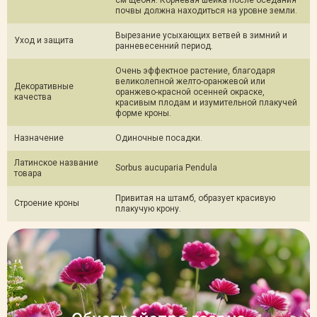
почвы должна находиться на уровне земли.
Рябина обыкновенная 'Пендула' (СП, St 225, 14-16, WRB-70)
Вырезание усыхающих ветвей в зимний и
Уход и защита
ранневесенний период.
19 500 Р
Нет в наличии
Отслеживать
Очень эффектное растение, благодаря
великолепной желто-оранжевой или
Декоративные
оранжево-красной осенней окраске,
Рябина обыкновенная 'Пендула' (СП, St 225, 12-14, WRB-70)
качества
красивым плодам и изумительной плакучей
форме кроны.
14 500 Р
Нет в наличии
Отслеживать
Назначение
Одиночные посадки.
Латинское название
Рябина обыкновенная 'Пендула' (СП, St 225, 20-25, WRB-90)
Sorbus aucuparia Pendula
товара
Привитая на штамб, образует красивую
29 000 Р
Нет в наличии
Отслеживать
Строение кроны
плакучую крону.
Рябина обыкновенная 'Пендула' (СП, St 225, 16-18, WRB-70)
17 500 Р
Нет в наличии
Отслеживать
Рябина обыкновенная 'Пендула' (СП, St 200, 12-14, WRB-70)