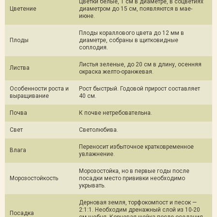
Цветки белые, 1 см в диаметре, в соцветиях
Цветение
диаметром до 15 см, появляются в мае-
июне.
2 900 Р
Нет в наличии
Отслеживать
Плоды кораллового цвета до 12 мм в
Плоды
диаметре, собраны в щитковидные
Рябина обыкновенная 'Пендула' (СП, St 200, 14-16, WRB-60)
соплодия.
Листья зеленые, до 20 см в длину, осенняя
14 800 Р
Нет в наличии
Отслеживать
Листва
окраска желто-оранжевая.
Особенности роста и
Рост быстрый. Годовой прирост составляет
Рябина обыкновенная 'Пендула' (СП, St 220, 18-20)
выращивание
40 см.
Почва
К почве нетребовательна.
24 000 Р
Нет в наличии
Отслеживать
Свет
Светолюбива.
Рябина обыкновенная 'Пендула' (СП, St 210, 12-14, WRB-60)
Переносит избыточное кратковременное
Влага
увлажнение.
12 800 Р
Нет в наличии
Отслеживать
Морозостойка, но в первые годы после
Морозостойкость
посадки место прививки необходимо
укрывать.
Рябина обыкновенная 'Пендула' (СП, St 210, 18-20, WRB-70)
Дерновая земля, торфокомпост и песок —
2:1:1. Необходим дренажный слой из 10-20
24 000 Р
Нет в наличии
Отслеживать
Посадка
см щебня. Корневая шейка после оседания