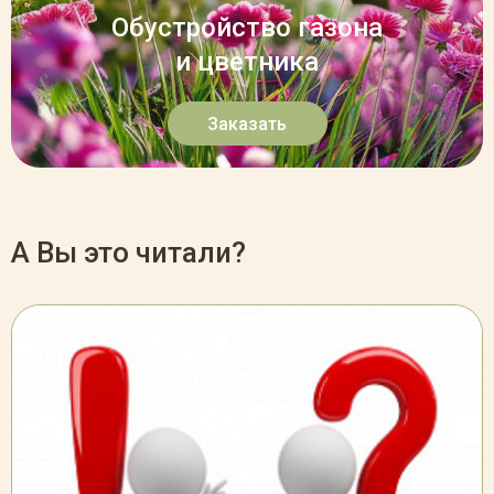
Обустройство газона
и цветника
Заказать
А Вы это читали?