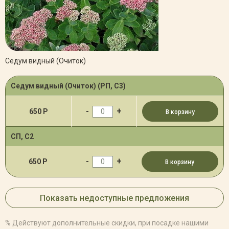
Седум видный (Очиток)
Седум видный (Очиток) (РП, С3)
-
+
650 Р
В корзину
СП, С2
-
+
650 Р
В корзину
Показать недоступные предложения
% Действуют дополнительные скидки, при посадке нашими