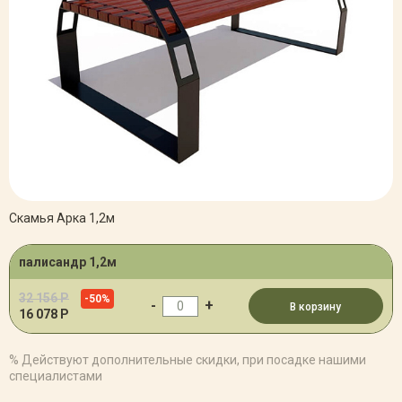
Скамья Арка 1,2м
палисандр 1,2м
32 156 Р
-50%
-
+
В корзину
16 078 Р
% Действуют дополнительные скидки, при посадке нашими
специалистами