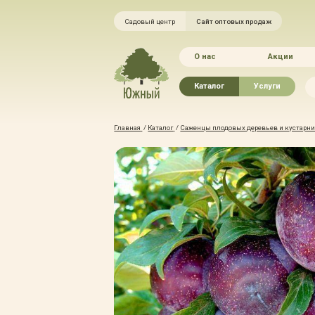
Садовый центр
Сайт оптовых продаж
О нас
Акции
Каталог
Услуги
Рассада овощей
Ландшафтный ди
Главная
/
Каталог
/
Саженцы плодовых деревьев и кустарник
Хвойные растения
Благоустройство 
Плодово-ягодные растения
Зелёный доктор
Лиственные растения
Зимние услуги
Цветы
Уход за садом
Водные растения
Портфолио
Растения вертикального
Прайс-листы
озеленения
Правила оказания
Формованные растения
Доставка
Экостория
Оплата
Товары для сада
Гарантии
Грунты, удобрения, отсыпка
Автополив