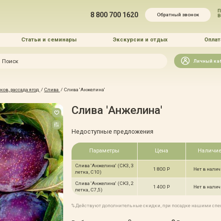
П
8 800 700 1620
Обратный звонок
Статьи и семинары
Экскурсии и отдых
Оплат
Искать
Личный ка
зайн
ов, рассада ягод
/
Слива
/
Слива 'Анжелина'
и озеленение
Слива 'Анжелина'
Недоступные предложения
Параметры
Цена
Наличи
Слива 'Анжелина' (СК3, 3
 услуг
1 800 Р
Нет в нали
летка, С10)
Слива 'Анжелина' (СК3, 2
1 400 Р
Нет в нали
летка, С7,5)
% Действуют дополнительные скидки, при посадке нашими сп