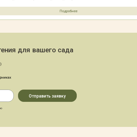
Подробнее
ения для вашего сада
)
арниках
аю