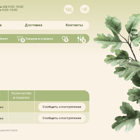
н-Сб
9:00-19:00
Вс
9:00-16:00
а
Доставка
Контакты
бинет
Товаров в корзине
0
0
0
Количество
е
в покупке
Сообщить о поступлении
чии
Сообщить о поступлении
чии
ециалистами