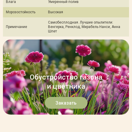
Влага
Умеренный полив
Морозостойкость
Высокая
Самобесплодная. Лучшие опылители:
Примечание
Венгерка, Ренклод, Мирабель Нанси, Анна
Шпет
Обустройство газона
и цветника
Заказать