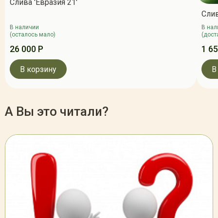
Слива 'Евразия 21'
Слив
В наличии
В нал
(осталось мало)
(дост
26 000 Р
1 65
В корзину
В
А Вы это читали?