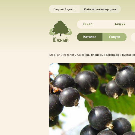
Садовый центр
Сайт оптовых продаж
О нас
Акции
Каталог
Услуги
Рассада овощей
Ландшафтный ди
Главная
/
Каталог
/
Саженцы плодовых деревьев и кустарник
Хвойные растения
Благоустройство 
Плодово-ягодные растения
Зелёный доктор
Лиственные растения
Зимние услуги
Цветы
Уход за садом
Водные растения
Портфолио
Растения вертикального
Прайс-листы
озеленения
Правила оказания
Формованные растения
Доставка
Экостория
Оплата
Товары для сада
Гарантии
Грунты, удобрения, отсыпка
Автополив