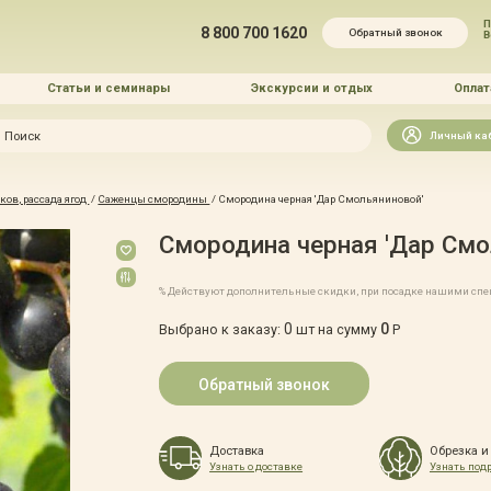
П
8 800 700 1620
Обратный звонок
Статьи и семинары
Экскурсии и отдых
Оплат
Искать
Личный ка
зайн
ов, рассада ягод
/
Саженцы смородины
/
Смородина черная 'Дар Смольяниновой'
и озеленение
Смородина черная 'Дар Смо
% Действуют дополнительные скидки, при посадке нашими сп
0
0
Выбрано к заказу:
шт на сумму
Р
 услуг
Обратный звонок
Доставка
Обрезка и
Узнать о доставке
Узнать под