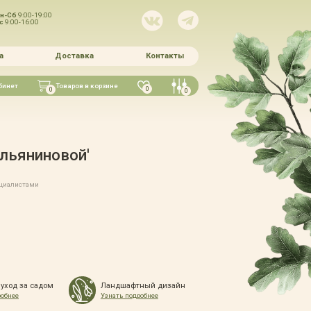
н-Сб
9:00-19:00
Вс
9:00-16:00
а
Доставка
Контакты
бинет
Товаров в корзине
0
0
0
льяниновой'
ециалистами
 уход за садом
Ландшафтный дизайн
робнее
Узнать подробнее