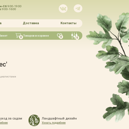
н-Сб
9:00-19:00
Вс
9:00-16:00
а
Доставка
Контакты
бинет
Товаров в корзине
0
0
0
ес'
ециалистами
 уход за садом
Ландшафтный дизайн
робнее
Узнать подробнее