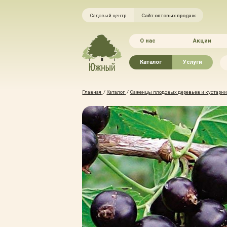
Садовый центр
Сайт оптовых продаж
О нас
Акции
Каталог
Услуги
Рассада овощей
Ландшафтный ди
Главная
/
Каталог
/
Саженцы плодовых деревьев и кустарник
Хвойные растения
Благоустройство 
Плодово-ягодные растения
Зелёный доктор
Лиственные растения
Зимние услуги
Цветы
Уход за садом
Водные растения
Портфолио
Растения вертикального
Прайс-листы
озеленения
Правила оказания
Формованные растения
Доставка
Экостория
Оплата
Товары для сада
Гарантии
Грунты, удобрения, отсыпка
Автополив