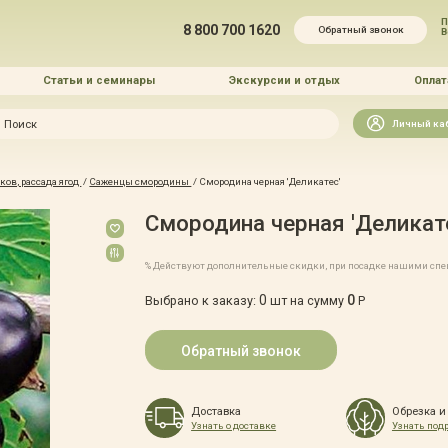
П
8 800 700 1620
Обратный звонок
Статьи и семинары
Экскурсии и отдых
Оплат
Искать
Личный ка
зайн
ов, рассада ягод
/
Саженцы смородины
/
Смородина черная 'Деликатес'
и озеленение
Смородина черная 'Деликат
% Действуют дополнительные скидки, при посадке нашими сп
0
0
Выбрано к заказу:
шт на сумму
Р
 услуг
Обратный звонок
Доставка
Обрезка и
Узнать о доставке
Узнать под