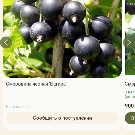
Смородина черная 'Багира'
Смор
В нал
(оста
900
Нет в наличии
Сообщить о поступлении
В