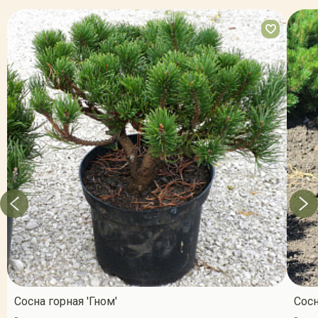
Сосна горная 'Гном'
Сосн