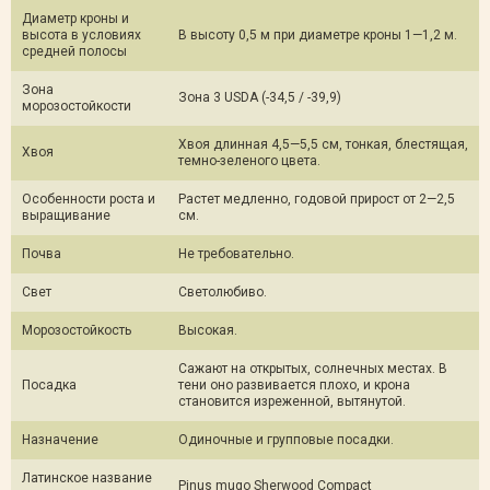
Диаметр кроны и
высота в условиях
В высоту 0,5 м при диаметре кроны 1—1,2 м.
средней полосы
Зона
Зона 3 USDA (-34,5 / -39,9)
морозостойкости
Хвоя длинная 4,5—5,5 см, тонкая, блестящая,
Хвоя
темно-зеленого цвета.
Особенности роста и
Растет медленно, годовой прирост от 2—2,5
выращивание
см.
Почва
Не требовательно.
Свет
Светолюбиво.
Морозостойкость
Высокая.
Сажают на открытых, солнечных местах. В
Посадка
тени оно развивается плохо, и крона
становится изреженной, вытянутой.
Назначение
Одиночные и групповые посадки.
Латинское название
Pinus mugo Sherwood Compact