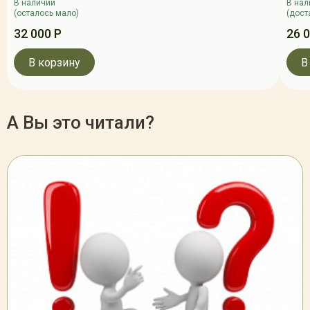
В наличии
В нал
(осталось мало)
(дост
32 000 Р
26 
В корзину
В
А Вы это читали?