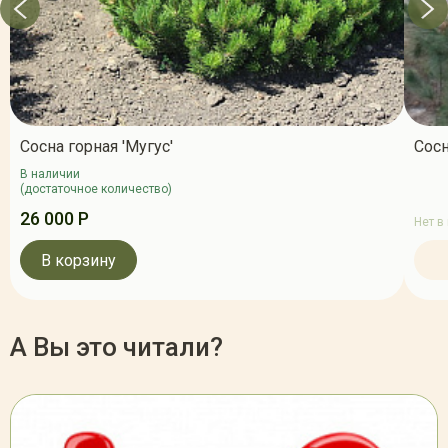
Сосна горная 'Мугус'
Сос
В наличии
(достаточное количество)
26 000 Р
Нет в
В корзину
А Вы это читали?