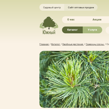
Садовый центр
Сайт оптовых продаж
О нас
Акции
Каталог
Услуги
Рассада овощей
Ландшафтный ди
Главная
/
Каталог
/
Хвойные растения
/
Саженцы сосны
/
Со
Хвойные растения
Благоустройство 
Плодово-ягодные растения
Зелёный доктор
Лиственные растения
Зимние услуги
Цветы
Уход за садом
Водные растения
Портфолио
Растения вертикального
Прайс-листы
озеленения
Правила оказания
Формованные растения
Доставка
Экостория
Оплата
Товары для сада
Гарантии
Грунты, удобрения, отсыпка
Автополив