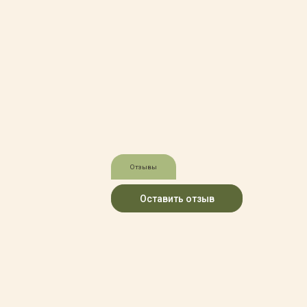
Зимние товары
Крупномеры
Консультации специалистов
Полезная литература
Прайс-листы
Системы скидок, программы
лояльности
Доставка
Оплата
Полезные советы
Возврат и замена
Отзывы
Оставить отзыв