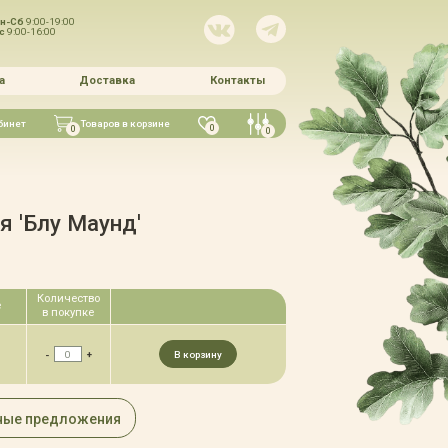
н-Сб
9:00-19:00
Вс
9:00-16:00
а
Доставка
Контакты
бинет
Товаров в корзине
0
0
0
я 'Блу Маунд'
Количество
е
в покупке
-
+
В корзину
ные предложения