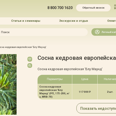
П
8 800 700 1620
Обратный звонок
Статьи и семинары
Экскурсии и отдых
Оплат
Искать
Личный ка
зайн
сна кедровая европейская 'Блу Маунд'
и озеленение
Сосна кедровая европейска
Сосна кедровая европейская 'Блу Маунд'
Параметры
Цена
Наличи
Сосна кедровая
 услуг
европейская 'Блу
117 000 Р
2 шт.
Маунд' (РП, 175-200, н/
х, WRB-70)
Показать недоступ