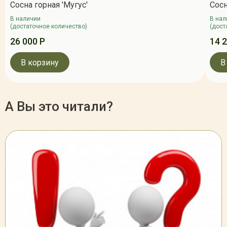
Сосна горная 'Мугус'
Сосн
В наличии
В нал
(достаточное количество)
(дост
26 000 Р
14 
В корзину
В
А Вы это читали?