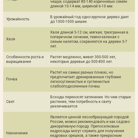
чешуи; содержат 80-140 коричневых семян
длиной 10-14 мм, шириной 6-10 мм.
В урожайный год одно крупное дерево дает
Урожайность
до 1000-1500 шишек.
Хвоя длиной 5-12 см, мягкая, трехгранная в
поперечном сечении, темно-зеленая с
Хвоя
сизым налетом; сохраняется на дереве 3-7
лет.
Особенности роста и
Растет медленно, живет 300-500 лет,
выращивание
некоторые деревья до 500-800 лет.
Растет на самых разных почвах, но
предпочитает дренированные глубокие
Почва
легкосуглинистые и суглинистые
слабооподзоленные почвы.
Всходы переносят затенение. Но чем старше
Свет
растение, тем потребность к свету
увеличивается.
Является ценной лесообразующей породой
России, можно рекомендовать и как садово-
декоративную породу. Припоселковые
кедросады могут служить для получения
Назначение
кедровых орешков, а также прекрасным