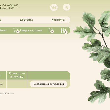
н-Сб
9:00-19:00
Вс
9:00-16:00
а
Доставка
Контакты
бинет
Товаров в корзине
0
0
0
Количество
е
в покупке
Сообщить о поступлении
чии
ециалистами