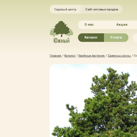
Садовый центр
Сайт оптовых продаж
О нас
Акции
Каталог
Услуги
Рассада овощей
Ландшафтный ди
Главная
/
Каталог
/
Хвойные растения
/
Саженцы сосны
/
Со
Хвойные растения
Благоустройство 
Плодово-ягодные растения
Зелёный доктор
Лиственные растения
Зимние услуги
Цветы
Уход за садом
Водные растения
Портфолио
Растения вертикального
Прайс-листы
озеленения
Правила оказания
Формованные растения
Доставка
Экостория
Оплата
Товары для сада
Гарантии
Грунты, удобрения, отсыпка
Автополив