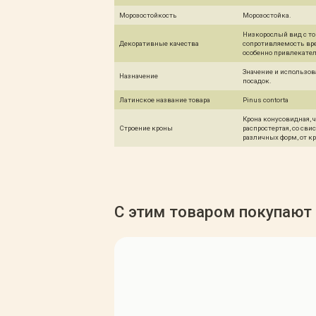
Морозостойкость
Морозостойка.
Низкорослый вид с то
Декоративные качества
сопротивляемость вре
особенно привлекате
Значение и использов
Назначение
посадок.
Латинское название товара
Pinus contorta
Крона конусовидная, 
Строение кроны
распростертая, со св
различных форм, от кр
С этим товаром покупают