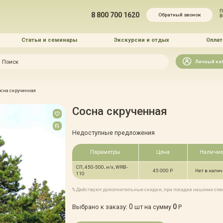
П
8 800 700 1620
Обратный звонок
Статьи и семинары
Экскурсии и отдых
Оплат
Искать
Личный ка
зайн
сна скрученная
и озеленение
Сосна скрученная
Недоступные предложения
Параметры
Цена
Наличи
СП, 450-500, н/х, WRB-
 услуг
45 000 Р
Нет в нали
110
% Действуют дополнительные скидки, при посадке нашими сп
0
0
Выбрано к заказу:
шт на сумму
Р