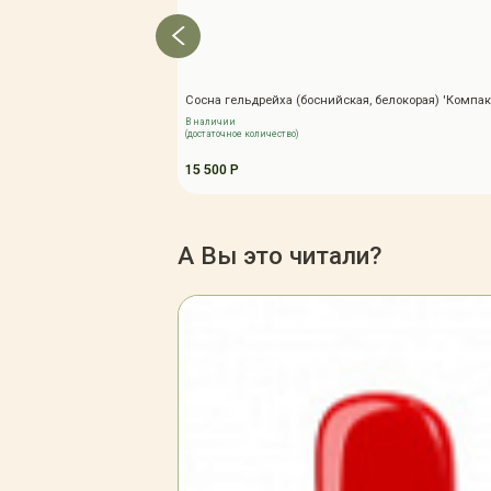
Сосна гельдрейха (боснийская, белокорая) 'Компа
В наличии
(достаточное количество)
15 500 Р
А Вы это читали?