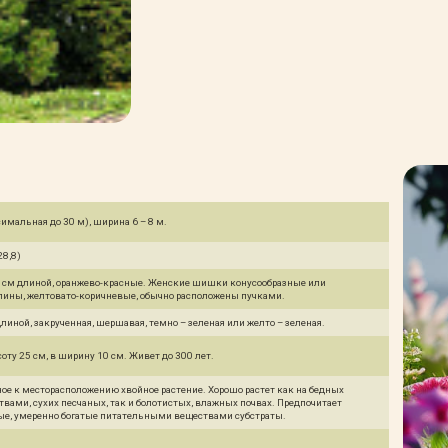
имальная до 30 м), ширина 6 – 8 м.
28,8)
см длиной, оранжево-красные. Женские шишки конусообразные или
лины, желтовато-коричневые, обычно расположены пучками.
 длиной, закрученная, шершавая, темно – зеленая или желто – зеленая.
оту 25 см, в ширину 10 см. Живет до 300 лет.
ое к месторасположению хвойное растение. Хорошо растет как на бедных
ами, сухих песчаных, так и болотистых, влажных почвах. Предпочитает
ые, умеренно богатые питательными веществами субстраты.