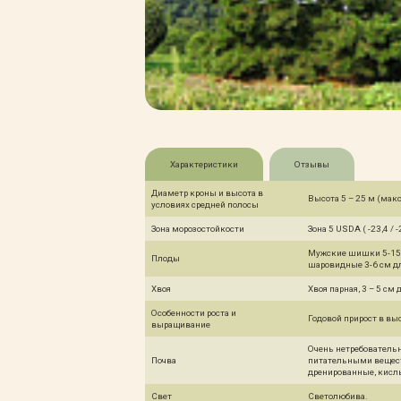
Характеристики
Отзывы
Диаметр кроны и высота в
Высота 5 – 25 м (макс
условиях средней полосы
Зона морозостойкости
Зона 5 USDA ( -23,4 / -
Мужские шишки 5-15 
Плоды
шаровидные 3-6 см д
Хвоя
Хвоя парная, 3 – 5 см
Особенности роста и
Годовой прирост в выс
выращивание
Очень нетребовательн
Почва
питательными веществ
дренированные, кисл
Свет
Светолюбива.