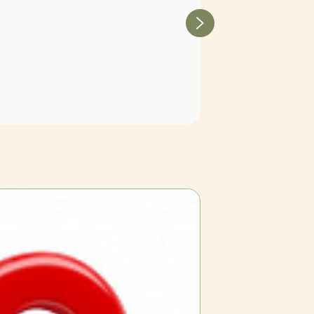
Сосна горная 'Пумилио'
В наличии
(достаточное количество)
14 200 Р