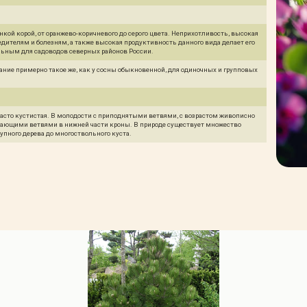
нкой корой, от оранжево-коричневого до серого цвета. Неприхотливость, высокая
дителям и болезням, а также высокая продуктивность данного вида делает его
льным для садоводов северных районов России.
ание примерно такое же, как у сосны обыкновенной, для одиночных и групповых
часто кустистая. В молодости с приподнятыми ветвями, с возрастом живописно
исающими ветвями в нижней части кроны. В природе существует множество
упного дерева до многоствольного куста.