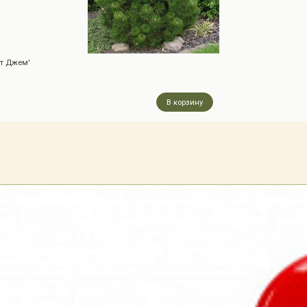
кт Джем'
В корзину