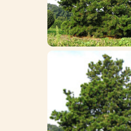
Зимние товары
Крупномеры
Консультации специалистов
Полезная литература
Прайс-листы
Системы скидок, программы
лояльности
Доставка
Оплата
Полезные советы
Возврат и замена