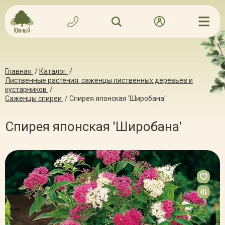
Главная
/
Каталог
/
Лиственные растения: саженцы лиственных деревьев и
кустарников
/
Саженцы спиреи
/
Спирея японская 'Широбана'
Спирея японская 'Широбана'