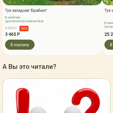
Туя западная 'Брабант'
Туя 
В наличии
(достаточное количество)
В нал
(оста
4 950 Р
-30%
3 465 Р
25 
В корзину
В
А Вы это читали?