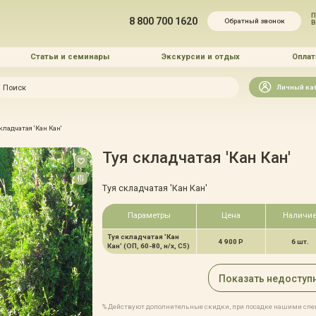
П
8 800 700 1620
Обратный звонок
Статьи и семинары
Экскурсии и отдых
Оплат
Искать
Личный ка
зайн
кладчатая 'Кан Кан'
и озеленение
Туя складчатая 'Кан Кан'
Туя складчатая 'Кан Кан'
Параметры
Цена
Наличи
Туя складчатая 'Кан
 услуг
4 900 Р
6 шт.
Кан' (ОП, 60-80, н/х, С5)
Показать недоступ
% Действуют дополнительные скидки, при посадке нашими сп