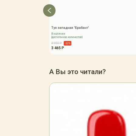
Туя западная 'Брабант'
В наличии
(достаточное количество)
4 950 Р
-30%
3 465 Р
А Вы это читали?