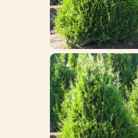
Зимние товары
Крупномеры
Консультации специалистов
Полезная литература
Прайс-листы
Системы скидок, программы
лояльности
Доставка
Оплата
Полезные советы
Возврат и замена