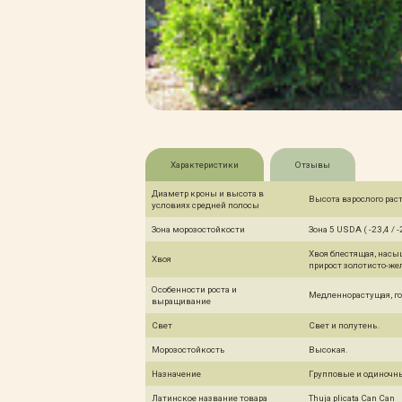
Характеристики
Отзывы
Диаметр кроны и высота в
Высота взрослого рас
условиях средней полосы
Зона морозостойкости
Зона 5 USDA ( -23,4 / -
Хвоя блестящая, насы
Хвоя
прирост золотисто-же
Особенности роста и
Медленнорастущая, го
выращивание
Свет
Свет и полутень.
Морозостойкость
Высокая.
Назначение
Групповые и одиночн
Латинское название товара
Thuja plicata Can Can