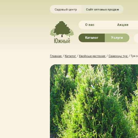
Садовый центр
Сайт оптовых продаж
О нас
Акции
Каталог
Услуги
Рассада овощей
Ландшафтный ди
Главная
/
Каталог
/
Хвойные растения
/
Саженцы туи
/
Туя с
Хвойные растения
Благоустройство 
Плодово-ягодные растения
Зелёный доктор
Лиственные растения
Зимние услуги
Цветы
Уход за садом
Водные растения
Портфолио
Растения вертикального
Прайс-листы
озеленения
Правила оказания
Формованные растения
Доставка
Экостория
Оплата
Товары для сада
Гарантии
Грунты, удобрения, отсыпка
Автополив