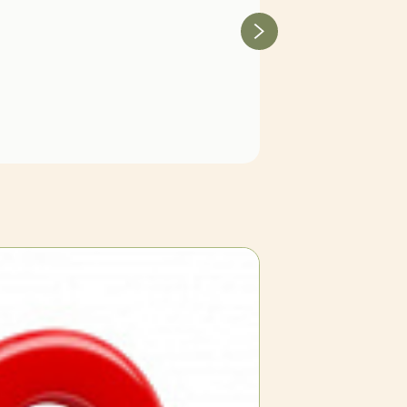
Туя западная 'Глобоза'
В наличии
(достаточное количество)
1 600 Р