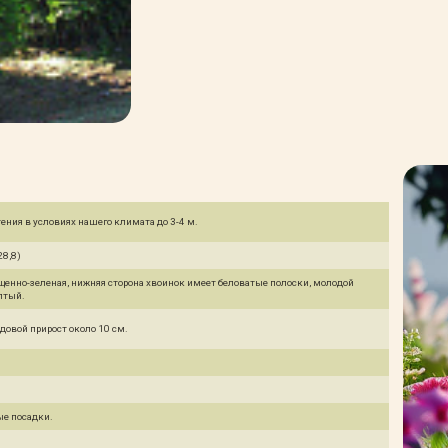
тения в условиях нашего климата до 3-4 м.
28,8)
щенно-зеленая, нижняя сторона хвоинок имеет беловатые полоски, молодой
лтый.
довой прирост около 10 см.
ые посадки.