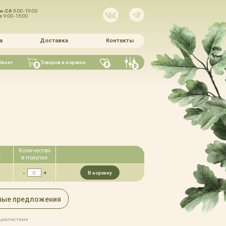
н-Сб
9:00-19:00
Вс
9:00-16:00
а
Доставка
Контакты
бинет
Товаров в корзине
0
0
0
Количество
е
в покупке
-
+
В корзину
ные предложения
ециалистами