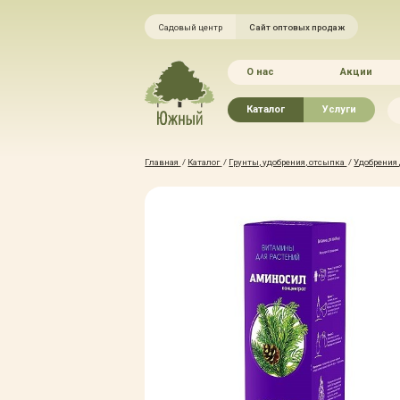
Садовый центр
Сайт оптовых продаж
О нас
Акции
Каталог
Услуги
Рассада овощей
Ландшафтный ди
Главная
/
Каталог
/
Грунты, удобрения, отсыпка
/
Удобрения
Хвойные растения
Благоустройство 
Плодово-ягодные растения
Зелёный доктор
Лиственные растения
Зимние услуги
Цветы
Уход за садом
Водные растения
Портфолио
Растения вертикального
Прайс-листы
озеленения
Правила оказания
Формованные растения
Доставка
Экостория
Оплата
Товары для сада
Гарантии
Грунты, удобрения, отсыпка
Автополив