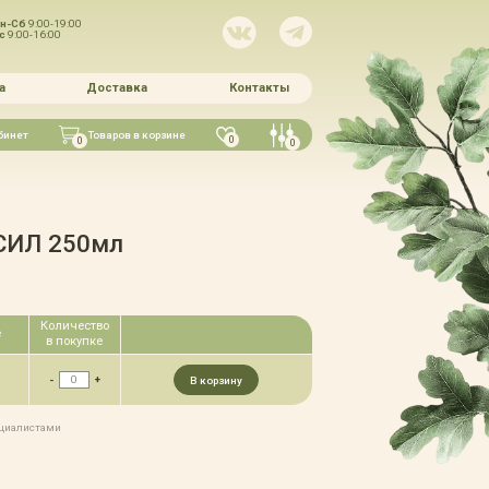
н-Сб
9:00-19:00
Вс
9:00-16:00
а
Доставка
Контакты
бинет
Товаров в корзине
0
0
0
СИЛ 250мл
Количество
е
в покупке
-
+
В корзину
ециалистами