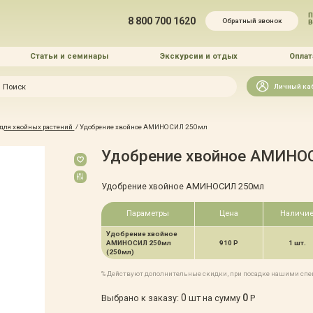
П
8 800 700 1620
Обратный звонок
Статьи и семинары
Экскурсии и отдых
Оплат
Искать
Личный ка
зайн
 для хвойных растений
/
Удобрение хвойное АМИНОСИЛ 250мл
и озеленение
Удобрение хвойное АМИНО
Удобрение хвойное АМИНОСИЛ 250мл
Параметры
Цена
Наличи
Удобрение хвойное
 услуг
АМИНОСИЛ 250мл
910 Р
1 шт.
(250мл)
% Действуют дополнительные скидки, при посадке нашими сп
0
0
Выбрано к заказу:
шт на сумму
Р