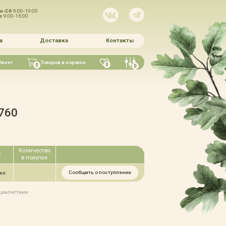
н-Сб
9:00-19:00
Вс
9:00-16:00
а
Доставка
Контакты
бинет
Товаров в корзине
0
0
0
760
Количество
е
в покупке
Сообщить о поступлении
чии
ециалистами