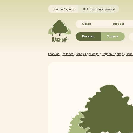
Садовый центр
Сайт оптовых продаж
О нас
Акции
Каталог
Услуги
Рассада овощей
Ландшафтный ди
Главная
/
Каталог
/
Товары для сада
/
Садовый декор
/
Вазо
Хвойные растения
Благоустройство 
Плодово-ягодные растения
Зелёный доктор
Лиственные растения
Зимние услуги
Цветы
Уход за садом
Водные растения
Портфолио
Растения вертикального
Прайс-листы
озеленения
Правила оказания
Формованные растения
Доставка
Экостория
Оплата
Товары для сада
Гарантии
Грунты, удобрения, отсыпка
Автополив