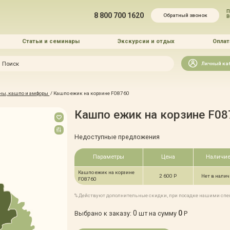
П
8 800 700 1620
Обратный звонок
Статьи и семинары
Экскурсии и отдых
Оплат
Искать
Личный ка
зайн
ны, кашпо и амфоры
/
Кашпо ежик на корзине F08760
и озеленение
Кашпо ежик на корзине F08
Недоступные предложения
Параметры
Цена
Наличи
Кашпо ежик на корзине
 услуг
2 600 Р
Нет в нали
F08760
% Действуют дополнительные скидки, при посадке нашими сп
0
0
Выбрано к заказу:
шт на сумму
Р