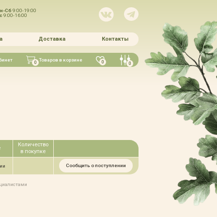
н-Сб
9:00-19:00
Вс
9:00-16:00
а
Доставка
Контакты
бинет
Товаров в корзине
0
0
0
Количество
е
в покупке
Сообщить о поступлении
чии
ециалистами