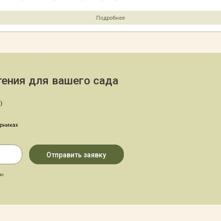
Подробнее
ения для вашего сада
)
арниках
аю