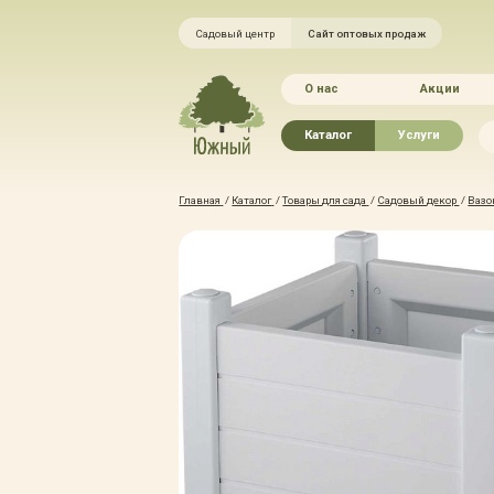
Садовый центр
Сайт оптовых продаж
О нас
Акции
Каталог
Услуги
Рассада овощей
Ландшафтный ди
Главная
/
Каталог
/
Товары для сада
/
Садовый декор
/
Вазо
Хвойные растения
Благоустройство 
Плодово-ягодные растения
Зелёный доктор
Лиственные растения
Зимние услуги
Цветы
Уход за садом
Водные растения
Портфолио
Растения вертикального
Прайс-листы
озеленения
Правила оказания
Формованные растения
Доставка
Экостория
Оплата
Товары для сада
Гарантии
Грунты, удобрения, отсыпка
Автополив