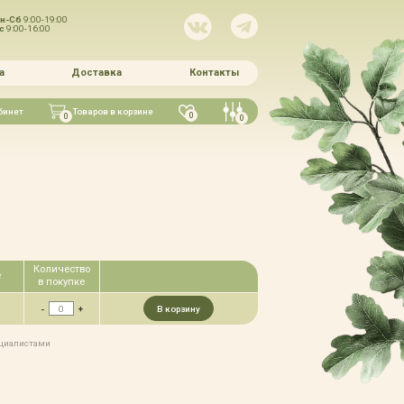
н-Сб
9:00-19:00
Вс
9:00-16:00
а
Доставка
Контакты
бинет
Товаров в корзине
0
0
0
Количество
е
в покупке
-
+
В корзину
ециалистами