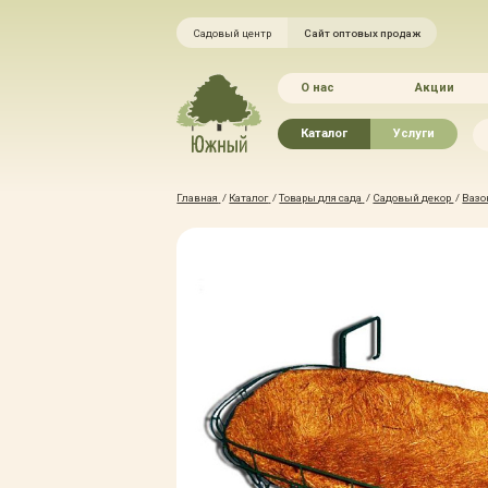
Садовый центр
Сайт оптовых продаж
О нас
Акции
Каталог
Услуги
Рассада овощей
Ландшафтный ди
Главная
/
Каталог
/
Товары для сада
/
Садовый декор
/
Вазо
Хвойные растения
Благоустройство 
Плодово-ягодные растения
Зелёный доктор
Лиственные растения
Зимние услуги
Цветы
Уход за садом
Водные растения
Портфолио
Растения вертикального
Прайс-листы
озеленения
Правила оказания
Формованные растения
Доставка
Экостория
Оплата
Товары для сада
Гарантии
Грунты, удобрения, отсыпка
Автополив