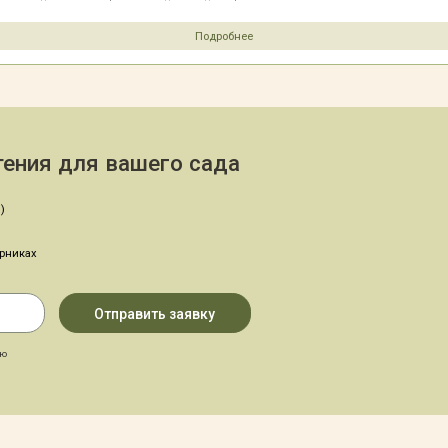
Подробнее
ения для вашего сада
)
арниках
аю