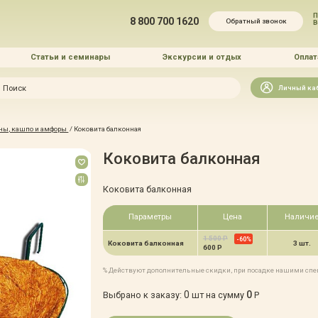
П
8 800 700 1620
Обратный звонок
Статьи и семинары
Экскурсии и отдых
Оплат
Искать
Личный ка
зайн
ны, кашпо и амфоры
/
Коковита балконная
и озеленение
Коковита балконная
Коковита балконная
Параметры
Цена
Наличи
1 500 Р
-60%
 услуг
Коковита балконная
3 шт.
600 Р
% Действуют дополнительные скидки, при посадке нашими сп
0
0
Выбрано к заказу:
шт на сумму
Р