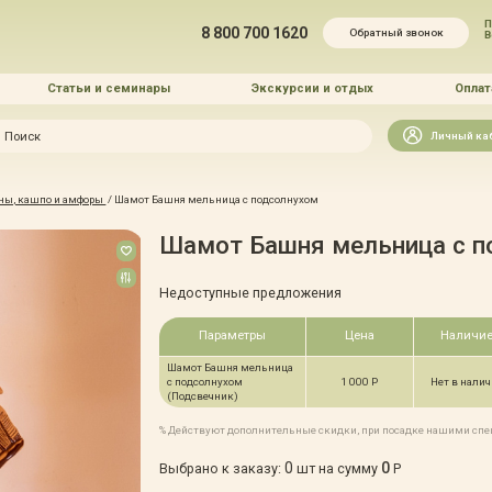
П
8 800 700 1620
Обратный звонок
Статьи и семинары
Экскурсии и отдых
Оплат
Искать
Личный ка
зайн
ны, кашпо и амфоры
/
Шамот Башня мельница с подсолнухом
и озеленение
Шамот Башня мельница с п
Недоступные предложения
Параметры
Цена
Наличи
Шамот Башня мельница
 услуг
с подсолнухом
1 000 Р
Нет в нали
(Подсвечник)
% Действуют дополнительные скидки, при посадке нашими сп
0
0
Выбрано к заказу:
шт на сумму
Р