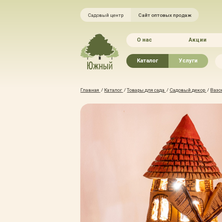
Садовый центр
Сайт оптовых продаж
О нас
Акции
Каталог
Услуги
Рассада овощей
Ландшафтный ди
Главная
/
Каталог
/
Товары для сада
/
Садовый декор
/
Вазо
Хвойные растения
Благоустройство 
Плодово-ягодные растения
Зелёный доктор
Лиственные растения
Зимние услуги
Цветы
Уход за садом
Водные растения
Портфолио
Растения вертикального
Прайс-листы
озеленения
Правила оказания
Формованные растения
Доставка
Экостория
Оплата
Товары для сада
Гарантии
Грунты, удобрения, отсыпка
Автополив