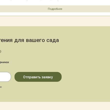
Подробнее
ения для вашего сада
)
арниках
аю