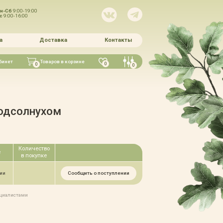
н-Сб
9:00-19:00
Вс
9:00-16:00
а
Доставка
Контакты
бинет
Товаров в корзине
0
0
0
одсолнухом
Количество
е
в покупке
Сообщить о поступлении
чии
ециалистами